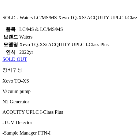
SOLD - Waters LC/MS/MS Xevo TQ-XS/ ACQUITY UPLC I-Class
품목
LC/MS & LC/MS/MS
브랜드
Waters
모델명
Xevo TQ-XS/ ACQUITY UPLC I-Class Plus
연식
2022yr
SOLD OUT
장비구성
Xevo TQ-XS
Vacuum pump
N2 Generator
ACQUITY UPLC I-Class Plus
-TUV Detector
-Sample Manager FTN-I